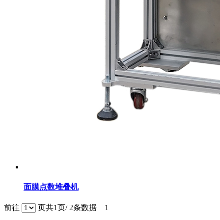
面膜点数堆叠机
前往
页
共1页/ 2条数据
1